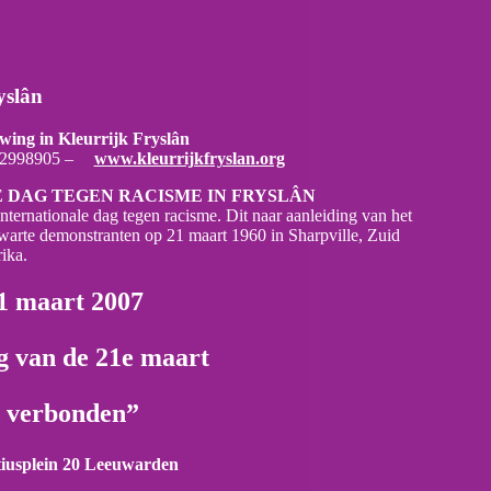
yslân
ing in Kleurrijk Fryslân
-2998905 –
www.kleurrijkfryslan.org
LE DAG TEGEN RACISME IN FRYSLÂN
ternationale dag tegen racisme. Dit naar aanleiding van het
warte demonstranten op 21 maart 1960 in Sharpville, Zuid
ika.
1 maart 2007
g van de 21e maart
d verbonden”
tiusplein 20 Leeuwarden