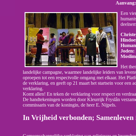
Aanvang: 
Een vie
humanis
deelnem
Christe
Hindoes
Humani
Joden:
Moslim
Het them
landelijke campagne, waarmee landelijke leiders van leve
oproepen tot een respectvolle omgang met elkaar. Het Pla
de verklaring, en geeft op 21 maart het startsein voor een 
verklaring.
Komt allen! En teken de verklaring voor respect en verdra
De handtekeningen worden door Kleurrijk Fryslân verzam
commissaris van de koningin, de heer E. Nijpels.
In Vrijheid verbonden; Samenleven 
Gemeenschappelijke verklaring van religieuze en levens