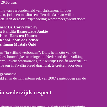
20.00 uur.
ring van verbondenheid van christenen, hindoes,
ten, joden en moslims en allen die daaraan willen
en. Aan deze kleurrijke viering wordt meegewerkt door:
nen: Ds. Corry Nicolay
: Pandita Bisnoewatie Jankie
sten: Hans ten Houten
 Rabbi Jacob de Leeuwe
s: Imam Mustafa Önlü
a “in vrijheid verbonden”. Dit is het motto van de
nsbeschouwelijke stromingen in Nederland de bevolking
tform Levensbeschouwing in Kleurrijk Fryslân ondersteunt
actie om in Fryslân breed draagvlak te creëren voor deze
agzaamheid!!
eld en in de migrantenweek van 2007 aangeboden aan de
in wederzijds respect
beschouwelijke gemeenschappen in Nederland
Preambule