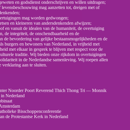
 geweten en godsdienst onderschrijven en willen uitdragen;
 of levensbeschouwing mag aanzetten tot, dreigen met of
sdenkenden;
sovertuigingen mag worden gedwongen;
wetsen en kleineren van andersdenkenden afwijzen;
of en vanuit de idealen van de humaniteit, de overtuiging
, de integriteit, de onschendbaarheid en de
n de bevordering van gelijke bestaansmogelijkheden en de
als burgers en bewoners van Nederland, in vrijheid met
eid met elkaar in gesprek te blijven met respect voor de
culturele traditie. Wij bieden onze rijkdom in overtuigingen
 solidariteit in de Nederlandse samenleving. Wij roepen allen
verklaring aan te sluiten.
enter Noorder Poort Reverend Thich Thong Tri — Monnik
 in Nederland
bbinaat
 Amsterdam
atholieke Bisschoppenconferentie
n de Protestantse Kerk in Nederland