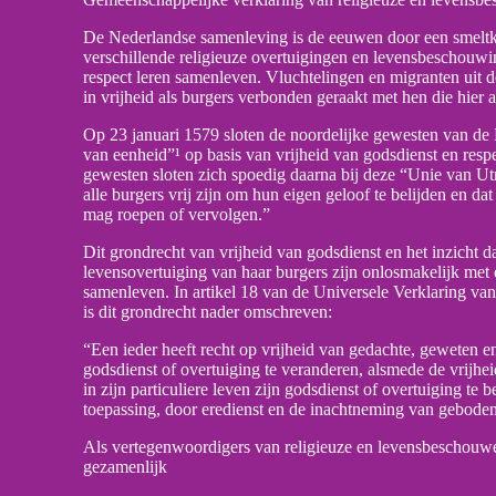
De Nederlandse samenleving is de eeuwen door een smeltk
verschillende religieuze overtuigingen en levensbeschouwi
respect leren samenleven. Vluchtelingen en migranten uit 
in vrijheid als burgers verbonden geraakt met hen die hier
Op 23 januari 1579 sloten de noordelijke gewesten van de
van eenheid”¹ op basis van vrijheid van godsdienst en respe
gewesten sloten zich spoedig daarna bij deze “Unie van Utr
alle burgers vrij zijn om hun eigen geloof te belijden en d
mag roepen of vervolgen.”
Dit grondrecht van vrijheid van godsdienst en het inzicht d
levensovertuiging van haar burgers zijn onlosmakelijk me
samenleven. In artikel 18 van de Universele Verklaring v
is dit grondrecht nader omschreven:
“Een ieder heeft recht op vrijheid van gedachte, geweten e
godsdienst of overtuiging te veranderen, alsmede de vrijheid
in zijn particuliere leven zijn godsdienst of overtuiging te
toepassing, door eredienst en de inachtneming van geboden
Als vertegenwoordigers van religieuze en levensbeschouw
gezamenlijk