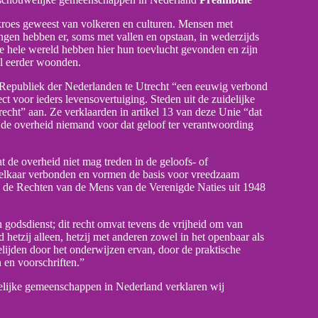
roes geweest van volkeren en culturen. Mensen met
ngen hebben er, soms met vallen en opstaan, in wederzijds
de hele wereld hebben hier hun toevlucht gevonden en zijn
 al eerder woonden.
 Republiek der Nederlanden te Utrecht “een eeuwig verbond
ct voor ieders levensovertuiging. Steden uit de zuidelijke
echt” aan. Ze verklaarden in artikel 13 van deze Unie “dat
at de overheid niemand voor dat geloof ter verantwoording
at de overheid niet mag treden in de geloofs- of
t elkaar verbonden en vormen de basis voor vreedzaam
an de Rechten van de Mens van de Verenigde Naties uit 1948
n godsdienst; dit recht omvat tevens de vrijheid om van
 hetzij alleen, hetzij met anderen zowel in het openbaar als
 belijden door het onderwijzen ervan, door de praktische
 en voorschriften.”
elijke gemeenschappen in Nederland verklaren wij