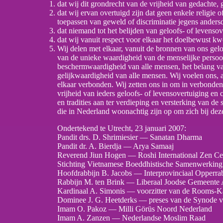
dat wij dit grondrecht van de vrijheid van gedachte,
dat wij ervan overtuigd zijn dat geen enkele religie
toepassen van geweld of discriminatie jegens ander
dat niemand tot het belijden van geloofs- of leven
dat wij vanuit respect voor elkaar het doelbewust k
Wij delen met elkaar, vanuit de bronnen van ons gelo
van de unieke waardigheid van de menselijke persoon
beschermwaardigheid van alle mensen, het belang va
gelijkwaardigheid van alle mensen. Wij voelen ons, 
elkaar verbonden. Wij zetten ons in om in verbondenh
vrijheid van ieders geloofs- of levensovertuiging en 
en tradities aan ter verdieping en versterking van de
die in Nederland woonachtig zijn op om zich bij deze 
Ondertekend te Utrecht, 23 januari 2007:
Pandit drs. D. Shrimiesier — Sanatan Dharma
Pandit dr. A. Bierdja — Arya Samaaj
Reverend Jiun Hogen — Roshi International Zen C
Stichting Vietnamese Boeddhistische Samenwerking
Hoofdrabbijn B. Jacobs — Interprovinciaal Opperra
Rabbijn M. ten Brink — Liberaal Joodse Gemeente
Kardinaal A. Simonis — voorzitter van de Rooms-K
Dominee J. G. Heetderks — preses van de Synode va
Imam O. Pakoz — Milli Görüs Noord Nederland
Imam A. Zanzen — Nederlandse Moslim Raad