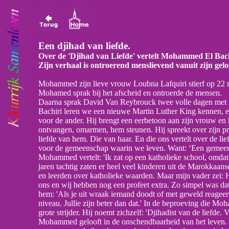
Een djihad van liefde.
Over de 'Djihad van Liefde' vertelt Mohammed El Bachi
Zijn verhaal is ontroerend menslievend vanuit zijn gelo
Mohammed zijn lieve vrouw Loubna Lafquiri stierf op 22 m
Mohamed sprak bij het afscheid en ontroerde de mensen.
Daarna sprak David Van Reybrouck twee volle dagen me
Bachiri leren we een nieuwe Martin Luther King kennen, een
voor de ander. Hij brengt een eerbetoon aan zijn vrouw en h
ontvangen, omarmen, hem steunen. Hij spreekt over zijn pr
liefde van hem. Die van haar. En die ons vertelt over de li
voor de gemeenschap waarin we leven. Want: ‘Een gemeensch
Mohammed vertelt: 'Ik zat op een katholieke school, omdat 
jaren tachtig zaten er heel veel kinderen uit de Marokkaa
en leerden over katholieke waarden. Maar mijn vader zei: Het
ons en wij hebben nog een profeet extra. Zo simpel was 
hem: 'Als je uit wraak iemand doodt of met geweld reageert, 
niveau. Jullie zijn beter dan dat.' In de beproeving die Mo
grote strijder. Hij noemt zichzelf: 'Djihadist van de liefde.
Mohammed gelooft in de onschendbaarheid van het leven. E