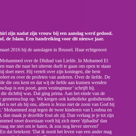
ri zijn nadat zijn vrouw bij een aanslag werd gedood.
of, de Islam. Een handreiking voor dit nieuwe jaar.
aart 2016 bij de aanslagen in Brussel. Haar echtgenoot
t Mohammed over de Dhihad van Liefde. In Mohamed El
 man die naar het uiterste durft te gaan om open te staan
ij doet meer. Hij vertelt over zijn koningen, die hem
ofeet en over de profeten van anderen. Over de liefde. De
efde die ons kent en dat wij de liefde aan kunnen wenden
ap is een poort, geen vestingmuur’ schrijft hij.
die dichtbij was. Dat ging prima. Aan het einde van de
nse gemeenschap op. We kregen ook katholieke godsdienstles
 is net als bij ons, alleen is Jezus niet de zoon van God bij
dat.' Mohammed zegt tegen de twee kinderen van Loubna en
dan maak je dezelfde fout als zij. Dan verlaag je je tot zijn
hammed moet doorstaan voelt hij zich meer 'djihadist' dan
 Vraag me niet om te haten, ik zou nog liever streven!'
n dat betekent: 'Dat ik nooit het leven van een ander mag