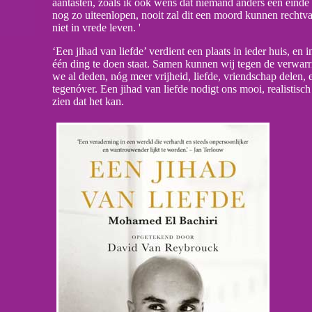
aantasten, zoals ik ook wens dat niemand anders een eind
nog zo uiteenlopen, nooit zal dit een moord kunnen rechtvaa
niet in vrede leven. '
‘Een jihad van liefde’ verdient een plaats in ieder huis, en 
één ding te doen staat. Samen kunnen wij tegen de verwarr
we al deden, nóg meer vrijheid, liefde, vriendschap delen, e
tegenóver. Een jihad van liefde nodigt ons mooi, realistisc
zien dat het kan.