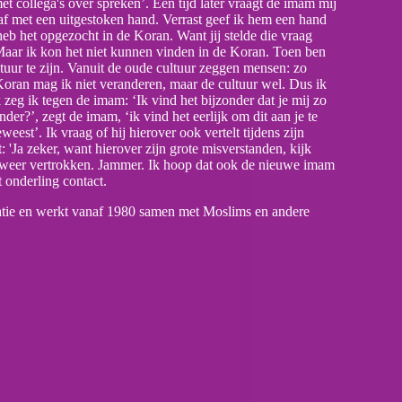
et collega's over spreken’. Een tijd later vraagt de imam mij
f met een uitgestoken hand. Verrast geef ik hem een hand
heb het opgezocht in de Koran. Want jij stelde die vraag
 Maar ik kon het niet kunnen vinden in de Koran. Toen ben
ltuur te zijn. Vanuit de oude cultuur zeggen mensen: zo
Koran mag ik niet veranderen, maar de cultuur wel. Dus ik
zeg ik tegen de imam: ‘Ik vind het bijzonder dat je mij zo
er?’, zegt de imam, ‘ik vind het eerlijk om dit aan je te
weest’. Ik vraag of hij hierover ook vertelt tijdens zijn
 'Ja zeker, want hierover zijn grote misverstanden, kijk
am weer vertrokken. Jammer. Ik hoop dat ook de nieuwe imam
t onderling contact.
atie en werkt vanaf 1980 samen met Moslims en andere