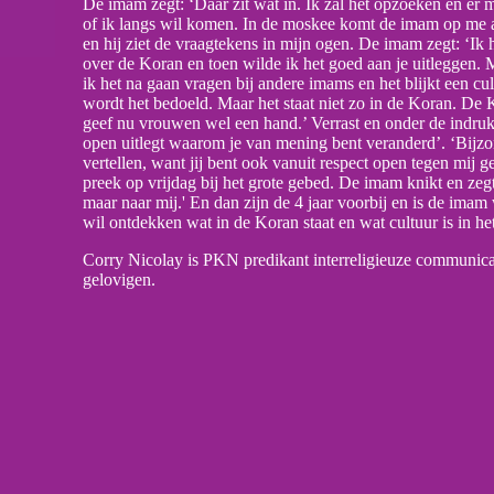
De imam zegt: ‘Daar zit wat in. Ik zal het opzoeken en er m
of ik langs wil komen. In de moskee komt de imam op me a
en hij ziet de vraagtekens in mijn ogen. De imam zegt: ‘Ik 
over de Koran en toen wilde ik het goed aan je uitleggen.
ik het na gaan vragen bij andere imams en het blijkt een cu
wordt het bedoeld. Maar het staat niet zo in de Koran. De 
geef nu vrouwen wel een hand.’ Verrast en onder de indruk 
open uitlegt waarom je van mening bent veranderd’. ‘Bijzond
vertellen, want jij bent ook vanuit respect open tegen mij ge
preek op vrijdag bij het grote gebed. De imam knikt en zegt:
maar naar mij.' En dan zijn de 4 jaar voorbij en is de im
wil ontdekken wat in de Koran staat en wat cultuur is in he
Corry Nicolay is PKN predikant interreligieuze communic
gelovigen.