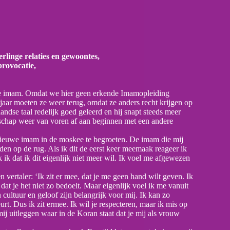
rlinge relaties en gewoontes,
provocatie,
we imam. Omdat we hier geen erkende Imamopleiding
aar moeten ze weer terug, omdat ze anders recht krijgen op
ndse taal redelijk goed geleerd en hij snapt steeds meer
chap weer van voren af aan beginnen met een andere
 nieuwe imam in de moskee te begroeten. De imam die mij
den op de rug. Als ik dit de eerst keer meemaak reageer ik
k dat ik dit eigenlijk niet meer wil. Ik voel me afgewezen
n vertaler: ‘Ik zit er mee, dat je me geen hand wilt geven. Ik
 dat je het niet zo bedoelt. Maar eigenlijk voel ik me vanuit
cultuur en geloof zijn belangrijk voor mij. Ik kan zo
urt. Dus ik zit ermee. Ik wil je respecteren, maar ik mis op
mij uitleggen waar in de Koran staat dat je mij als vrouw