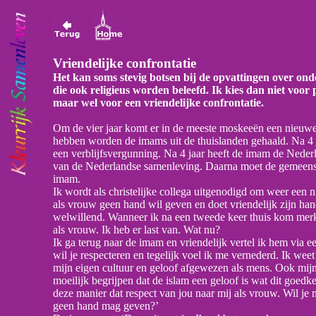
Vriendelijke confrontatie
Het kan soms stevig botsen bij de opvattingen over onde
die ook religieus worden beleefd. Ik kies dan niet voor 
maar wel voor een vriendelijke confrontatie.
Om de vier jaar komt er in de meeste moskeeën een nieu
hebben worden de imams uit de thuislanden gehaald. Na 4 j
een verblijfsvergunning. Na 4 jaar heeft de imam de Nederla
van de Nederlandse samenleving. Daarna moet de gemeens
imam.
Ik wordt als christelijke collega uitgenodigd om weer een
als vrouw geen hand wil geven en doet vriendelijk zijn han
welwillend. Wanneer ik na een tweede keer thuis kom merk i
als vrouw. Ik heb er last van. Wat nu?
Ik ga terug naar de imam en vriendelijk vertel ik hem via ee
wil je respecteren en tegelijk voel ik me vernederd. Ik weet
mijn eigen cultuur en geloof afgewezen als mens. Ook mijn 
moeilijk begrijpen dat de islam een geloof is wat dit goedke
deze manier dat respect van jou naar mij als vrouw. Wil je 
geen hand mag geven?’